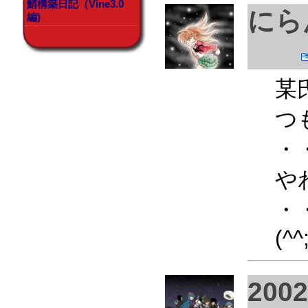
鯖構築日記（Vine3.0
にら
編)
某
つ
・
や
・
(^^
200