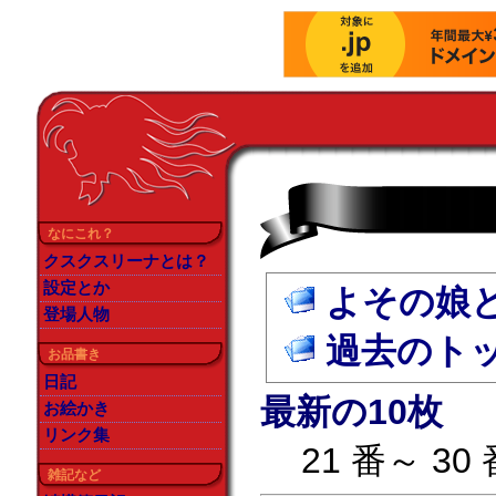
なにこれ？
クスクスリーナとは？
設定とか
よその娘
登場人物
過去のト
お品書き
日記
最新の10枚
お絵かき
リンク集
21 番～ 30
雑記など