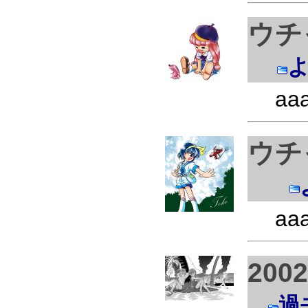
ウチ
aa
ウチ
aa
200
過