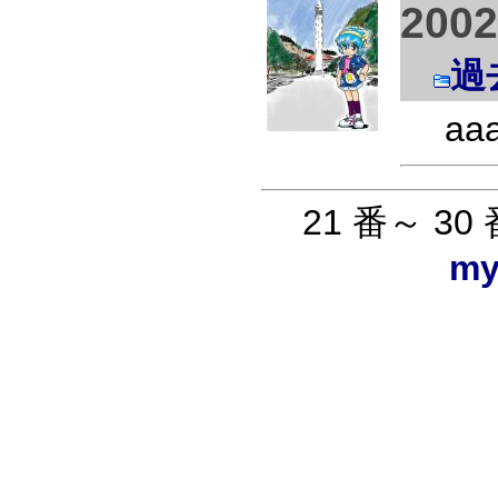
200
過
aa
21 番～ 30
my