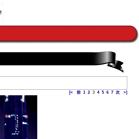
[<
前
1
2
3
4
5
6
7
次
>]