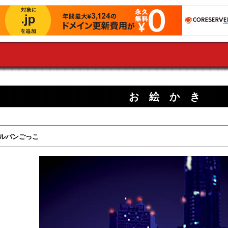
お 絵 か き
 ルパンごっこ