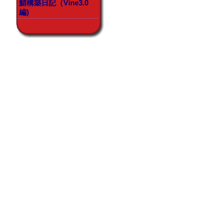
鯖構築日記（Vine3.0
編)