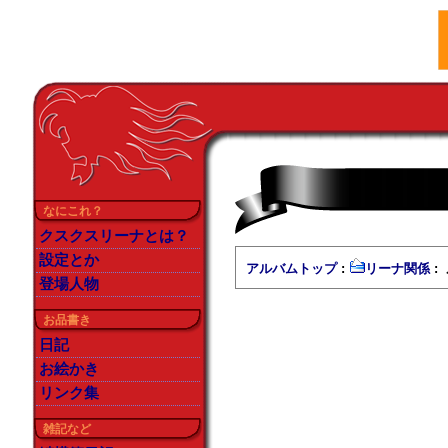
なにこれ？
クスクスリーナとは？
設定とか
アルバムトップ
:
リーナ関係
:
登場人物
お品書き
日記
お絵かき
リンク集
雑記など